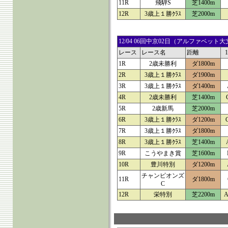
11R
飛騨S
芝1400m
12R
3歳上１勝ｸﾗｽ
芝2000m
12/04 06回中京02日（アルファベ
レース
レース名
距離
1R
2歳未勝利
ダ1800m
2R
3歳上１勝ｸﾗｽ
ダ1900m
3R
3歳上１勝ｸﾗｽ
ダ1400m
4R
2歳未勝利
芝1400m
5R
2歳新馬
芝2000m
6R
3歳上１勝ｸﾗｽ
ダ1200m
7R
3歳上１勝ｸﾗｽ
ダ1800m
8R
3歳上１勝ｸﾗｽ
芝1400m
9R
こうやまき賞
芝1600m
10R
豊川特別
ダ1200m
チャンピオンズ
11R
ダ1800m
C
12R
栄特別
芝2200m
A