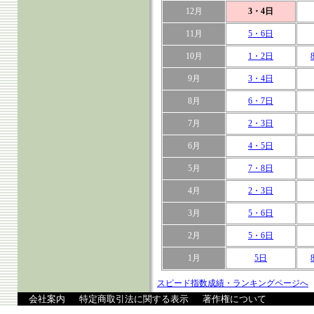
12月
3・4日
11月
5・6日
10月
1・2日
9月
3・4日
8月
6・7日
7月
2・3日
6月
4・5日
5月
7・8日
4月
2・3日
3月
5・6日
2月
5・6日
1月
5日
スピード指数成績・ランキングページへ
会社案内
特定商取引法に関する表示
著作権について