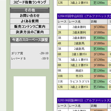
12R
3歳上２勝ｸﾗｽ
芝1200m
12/04 05回中山02日（アルファベ
レース
レース名
距離
1R
2歳未勝利
ダ1200m
2R
2歳未勝利
ダ1800m
3R
2歳未勝利
芝2000m
4R
2歳新馬
ダ1800m
5R
2歳新馬
芝2000m
ダリア賞
-20/-10
6R
2歳１勝ｸﾗｽ
ダ1200m
レパードＳ
-10/ 0
7R
3歳上１勝ｸﾗｽ
ダ1200m
8R
3歳上２勝ｸﾗｽ
ダ1800m
D
9R
南総S
芝1200m
A
10R
市川S
ダ1800m
11R
ラピスラズリS
芝1200m
12R
3歳上２勝ｸﾗｽ
芝2500m
D
12/03 06回阪神01日（アルファベ
レース
レース名
距離