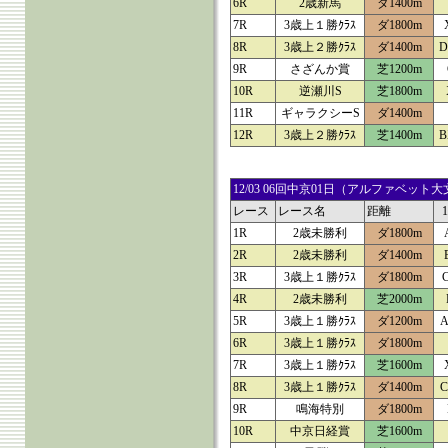
6R
2歳新馬
ダ1400m
7R
3歳上１勝ｸﾗｽ
ダ1800m
8R
3歳上２勝ｸﾗｽ
ダ1400m
D
9R
さざんか賞
芝1200m
10R
逆瀬川S
芝1800m
11R
ギャラクシーS
ダ1400m
12R
3歳上２勝ｸﾗｽ
芝1400m
B
12/03 06回中京01日（アルファベ
レース
レース名
距離
1R
2歳未勝利
ダ1800m
2R
2歳未勝利
ダ1400m
3R
3歳上１勝ｸﾗｽ
ダ1800m
4R
2歳未勝利
芝2000m
5R
3歳上１勝ｸﾗｽ
ダ1200m
A
6R
3歳上１勝ｸﾗｽ
ダ1800m
7R
3歳上１勝ｸﾗｽ
芝1600m
8R
3歳上１勝ｸﾗｽ
ダ1400m
C
9R
鳴海特別
ダ1800m
10R
中京日経賞
芝1600m