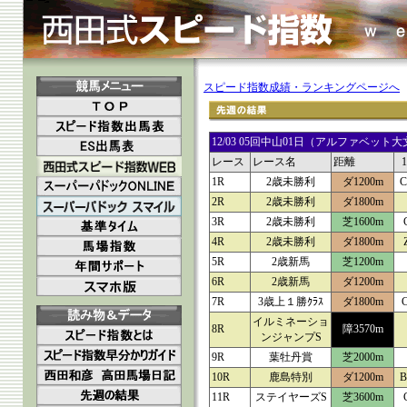
スピード指数成績・ランキングページへ
12/03 05回中山01日（アルファベ
レース
レース名
距離
1R
2歳未勝利
ダ1200m
C
2R
2歳未勝利
ダ1800m
3R
2歳未勝利
芝1600m
4R
2歳未勝利
ダ1800m
5R
2歳新馬
芝1200m
6R
2歳新馬
ダ1200m
7R
3歳上１勝ｸﾗｽ
ダ1800m
イルミネーショ
8R
障3570m
ンジャンプS
9R
葉牡丹賞
芝2000m
10R
鹿島特別
ダ1200m
B
11R
ステイヤーズS
芝3600m