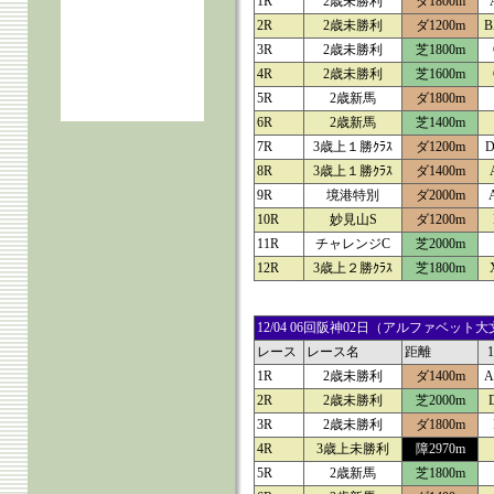
1R
2歳未勝利
ダ1800m
2R
2歳未勝利
ダ1200m
B
3R
2歳未勝利
芝1800m
4R
2歳未勝利
芝1600m
5R
2歳新馬
ダ1800m
6R
2歳新馬
芝1400m
7R
3歳上１勝ｸﾗｽ
ダ1200m
D
8R
3歳上１勝ｸﾗｽ
ダ1400m
9R
境港特別
ダ2000m
10R
妙見山S
ダ1200m
11R
チャレンジC
芝2000m
12R
3歳上２勝ｸﾗｽ
芝1800m
12/04 06回阪神02日（アルファベ
レース
レース名
距離
1R
2歳未勝利
ダ1400m
A
2R
2歳未勝利
芝2000m
3R
2歳未勝利
ダ1800m
4R
3歳上未勝利
障2970m
5R
2歳新馬
芝1800m