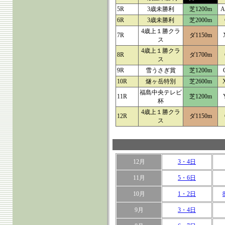
5R
3歳未勝利
芝1200m
A
6R
3歳未勝利
芝2000m
4歳上１勝クラ
7R
ダ1150m
ス
4歳上１勝クラ
8R
ダ1700m
ス
9R
雪うさぎ賞
芝1200m
10R
燧ヶ岳特別
芝2600m
福島中央テレビ
11R
芝1200m
杯
4歳上１勝クラ
12R
ダ1150m
ス
12月
3・4日
11月
5・6日
10月
1・2日
9月
3・4日