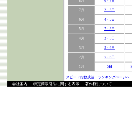
8月
6・7日
7月
2・3日
6月
4・5日
5月
7・8日
4月
2・3日
3月
5・6日
2月
5・6日
1月
5日
スピード指数成績・ランキングページへ
会社案内
特定商取引法に関する表示
著作権について