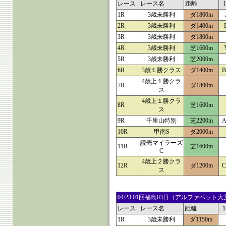
レース
レース名
距離
1R
3歳未勝利
ダ1800m
2R
3歳未勝利
ダ1400m
3R
3歳未勝利
ダ1800m
4R
3歳未勝利
芝1600m
5R
3歳未勝利
芝2000m
6R
3歳１勝クラス
ダ1400m
B
4歳上１勝クラ
7R
ダ1800m
ス
4歳上１勝クラ
8R
芝1600m
ス
9R
千里山特別
芝2200m
A
10R
甲南S
ダ2000m
読売マイラーズ
11R
芝1600m
C
4歳上２勝クラ
12R
ダ1200m
C
ス
04/23 01回福島03日（アルファベ
レース
レース名
距離
1R
3歳未勝利
ダ1150m