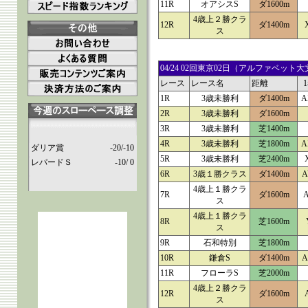
11R
オアシスS
ダ1600m
4歳上２勝クラ
12R
ダ1400m
ス
04/24 02回東京02日（アルファベ
レース
レース名
距離
1R
3歳未勝利
ダ1400m
A
2R
3歳未勝利
ダ1600m
3R
3歳未勝利
芝1400m
4R
3歳未勝利
芝1800m
A
ダリア賞
-20/-10
5R
3歳未勝利
芝2400m
レパードＳ
-10/ 0
6R
3歳１勝クラス
ダ1400m
A
4歳上１勝クラ
7R
ダ1600m
ス
4歳上１勝クラ
8R
芝1600m
ス
9R
石和特別
芝1800m
10R
鎌倉S
ダ1400m
A
11R
フローラS
芝2000m
4歳上２勝クラ
12R
ダ1600m
ス