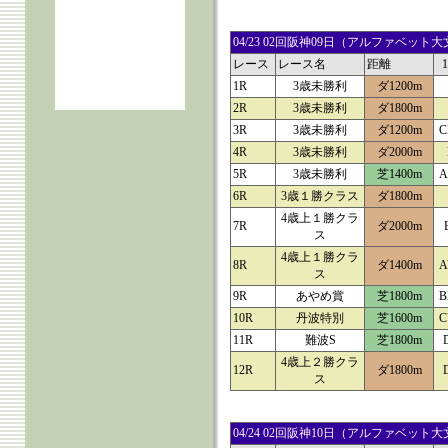
04/23 02回阪神09日（アルファベ
レース
レース名
距離
1R
3歳未勝利
ダ1200m
2R
3歳未勝利
ダ1800m
3R
3歳未勝利
ダ1200m
C
4R
3歳未勝利
ダ2000m
5R
3歳未勝利
芝1400m
A
6R
3歳１勝クラス
ダ1800m
4歳上１勝クラ
7R
ダ2000m
ス
4歳上１勝クラ
8R
ダ1400m
A
ス
9R
あやめ賞
芝1800m
B
10R
丹波特別
芝1600m
C
11R
難波S
芝1800m
4歳上２勝クラ
12R
ダ1800m
ス
04/24 02回阪神10日（アルファベ