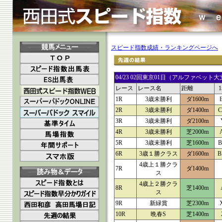
スピード指数成績・ランキングページへ
04/23 02回東京01日（アルファベ
レース
レース名
距離
1R
3歳未勝利
ダ1600m
2R
3歳未勝利
ダ1400m
C
3R
3歳未勝利
ダ2100m
4R
3歳未勝利
芝2000m
5R
3歳未勝利
芝1600m
B
6R
3歳１勝クラス
ダ1600m
B
4歳上１勝クラ
7R
ダ1400m
ス
4歳上２勝クラ
8R
芝1400m
ス
9R
新緑賞
芝2300m
10R
晩春S
芝1400m