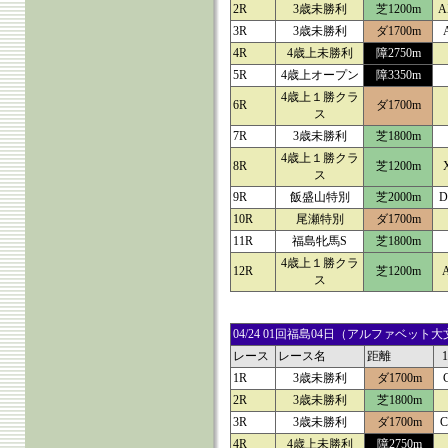
2R
3歳未勝利
芝1200m
A
3R
3歳未勝利
ダ1700m
4R
4歳上未勝利
障2750m
5R
4歳上オープン
障3350m
4歳上１勝クラ
6R
ダ1700m
ス
7R
3歳未勝利
芝1800m
4歳上１勝クラ
8R
芝1200m
ス
9R
飯盛山特別
芝2000m
D
10R
尾瀬特別
ダ1700m
11R
福島牝馬S
芝1800m
4歳上１勝クラ
12R
芝1200m
ス
04/24 01回福島04日（アルファベ
レース
レース名
距離
1R
3歳未勝利
ダ1700m
2R
3歳未勝利
芝1800m
3R
3歳未勝利
ダ1700m
C
4R
4歳上未勝利
障2750m