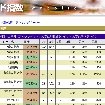
ド指数成績・ランキングページへ
17 04回中山03日（アルファベット大文字は調整値ランク、小文字は平均ランク）
ス
レース名
距離
1着
2着
3着
単勝
馬連
馬単
2歳未勝利
ダ1200m
AXa
BYc
140
360
450
2歳未勝利
ダ1800m
C
290
520
990
2歳未勝利
芝1200m
Aa
1170
1240
3720
2歳新馬
ダ1800m
-
-
-
700
820
2030
2歳新馬
芝1800m
-
-
-
240
270
450
3歳上１勝クラ
ダ1200m
Aa
X
b
300
11890
17920
ス
3歳上１勝クラ
芝2500m
CZ
AXa
B
230
310
500
ス
3歳上１勝クラ
ダ1800m
Bc
DXb
Bc
380
560
1300
ス
松戸特別
ダ2400m
Y
Y
Ca
510
2070
3820