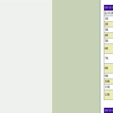
09/
レー
1R
2R
3R
4R
5R
6R
7R
8R
9R
10R
11R
12R
09/