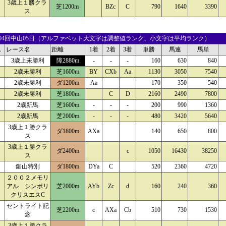
3歳上１勝クラ
芝1200m
BZc
C
790
1640
3390
ス
19 04回中山05日（アルファベット大文字は調整値ランク、小文字は平均ランク）
ス
レース名
距離
1着
2着
3着
単勝
馬連
馬単
3歳上未勝利
障2880m
-
-
-
160
630
840
2歳未勝利
芝1600m
BY
CXb
Aa
1130
3050
7540
2歳未勝利
ダ1200m
Aa
170
350
540
2歳未勝利
芝1800m
C
D
2160
2490
7800
2歳新馬
芝1600m
-
-
-
200
990
1360
2歳新馬
芝2000m
-
-
-
480
3420
5640
3歳上１勝クラ
ダ1800m
AXa
140
650
800
ス
3歳上１勝クラ
ダ2400m
c
1050
16430
38250
ス
鋸山特別
ダ1800m
DYa
C
520
2360
4720
２００２メモリ
アル シンボリ
芝2000m
AYb
Zc
d
160
240
360
クリスエスC
セントライト記
芝2200m
c
AXa
Cb
510
730
1530
念
3歳上１勝クラ