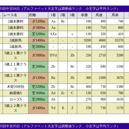
18 05回中京04日（アルファベット大文字は調整値ランク、小文字は平均ランク）
ス
レース名
距離
1着
2着
3着
単勝
馬連
馬単
2歳未勝利
ダ1200m
Aa
Bc
190
490
740
2歳未勝利
ダ1800m
Aa
140
710
860
2歳未勝利
芝1200m
AXa
c
130
320
410
2歳新馬
ダ1400m
-
-
-
9200
4660
16370
2歳新馬
芝2000m
-
-
-
190
450
600
3歳上１勝クラ
ダ1800m
DYd
Zb
250
2710
3280
ス
3歳上１勝クラ
芝2000m
Zb
Bc
320
640
1100
ス
3歳上１勝クラ
ダ1200m
Ba
Zb
360
2300
3670
ス
木曽川特別
芝2200m
Zb
Bc
460
730
1580
納屋橋S
芝1600m
Ad
Zc
C
130
650
780
ローズS
芝2000m
Ab
270
900
1630
3歳上２勝クラ
ダ1400m
Yd
X
Z
250
730
1170
ス
19 05回中京05日（アルファベット大文字は調整値ランク、小文字は平均ランク）