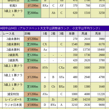
御宿特別
芝1600m
B
Xa
470
1760
3070
初風S
ダ1200m
BXa
C
AY
370
760
1520
3歳上１勝クラ
芝2000m
Ab
C
620
1510
3250
ス
18 04回中山04日（アルファベット大文字は調整値ランク、小文字は平均ランク）
ス
レース名
距離
1着
2着
3着
単勝
馬連
馬単
2歳未勝利
ダ1200m
270
2610
3980
2歳未勝利
芝2000m
CX
C
1540
2080
6170
2歳未勝利
ダ1800m
Aa
280
13750
18460
2歳新馬
芝1200m
-
-
-
350
1730
2660
2歳新馬
芝1600m
-
-
-
420
2620
3780
3歳上１勝クラ
ダ1800m
AYb
CXa
480
1600
2930
ス
3歳上１勝クラ
ダ1200m
a
B
AYa
480
2940
4790
ス
3歳上１勝クラ
芝1800m
D
Cb
BXa
180
1380
1640
ス
浦安特別
ダ1200m
AYa
C
1000
4680
11220
レインボーS
芝1800m
Zc
2240
14210
28920
ラジオ日本賞
ダ1800m
D
BYa
A
3210
2630
9690