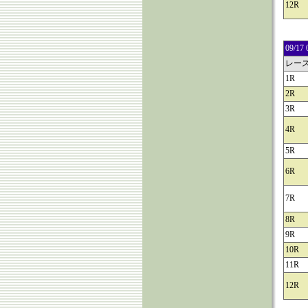
12R
09/
レー
1R
2R
3R
4R
5R
6R
7R
8R
9R
10R
11R
12R