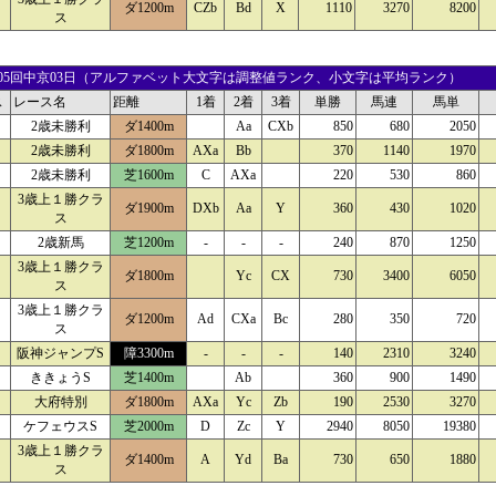
ダ1200m
CZb
Bd
X
1110
3270
8200
ス
17 05回中京03日（アルファベット大文字は調整値ランク、小文字は平均ランク）
ス
レース名
距離
1着
2着
3着
単勝
馬連
馬単
2歳未勝利
ダ1400m
Aa
CXb
850
680
2050
2歳未勝利
ダ1800m
AXa
Bb
370
1140
1970
2歳未勝利
芝1600m
C
AXa
220
530
860
3歳上１勝クラ
ダ1900m
DXb
Aa
Y
360
430
1020
ス
2歳新馬
芝1200m
-
-
-
240
870
1250
3歳上１勝クラ
ダ1800m
Yc
CX
730
3400
6050
ス
3歳上１勝クラ
ダ1200m
Ad
CXa
Bc
280
350
720
ス
阪神ジャンプS
障3300m
-
-
-
140
2310
3240
ききょうS
芝1400m
Ab
360
900
1490
大府特別
ダ1800m
AXa
Yc
Zb
190
2530
3270
ケフェウスS
芝2000m
D
Zc
Y
2940
8050
19380
3歳上１勝クラ
ダ1400m
A
Yd
Ba
730
650
1880
ス