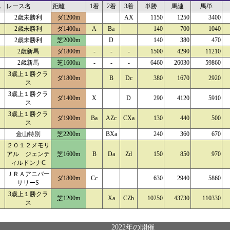
ス
レース名
距離
1着
2着
3着
単勝
馬連
馬単
2歳未勝利
ダ1200m
AX
1150
1250
3400
2歳未勝利
ダ1400m
A
Ba
140
700
1040
2歳未勝利
芝2000m
D
140
380
470
2歳新馬
ダ1800m
-
-
-
1500
4290
11210
2歳新馬
芝1600m
-
-
-
6460
26030
59860
3歳上１勝クラ
ダ1800m
B
Dc
380
1670
2920
ス
3歳上１勝クラ
ダ1400m
X
D
290
4120
5910
ス
3歳上１勝クラ
ダ1900m
Ba
AZc
CXa
130
440
500
ス
金山特別
芝2200m
BXa
240
360
670
２０１２メモリ
アル ジェンテ
芝1600m
B
Da
Zd
150
850
970
ィルドンナC
ＪＲＡアニバー
ダ1800m
Cc
630
2940
5860
サリーS
3歳上１勝クラ
芝1200m
Xa
CZb
10250
43730
110330
ス
2022年の開催