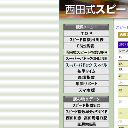
スピー
09/
レー
1R
2R
3R
4R
5R
6R
7R
8R
9R