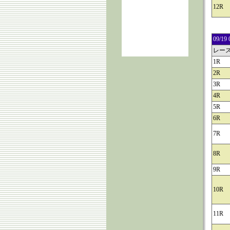
12R
09/
レー
1R
2R
3R
4R
5R
6R
7R
8R
9R
10R
11R