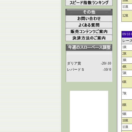
10R
11R
12R
09/
レー
1R
2R
3R
ダリア賞
-20/-10
4R
レパードＳ
-10/ 0
5R
6R
7R
8R
9R
10R
11R