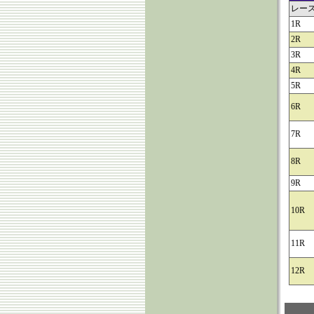
レー
1R
2R
3R
4R
5R
6R
7R
8R
9R
10R
11R
12R