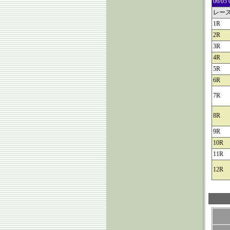
06/
レー
1R
2R
3R
4R
5R
6R
7R
8R
9R
10R
11R
12R