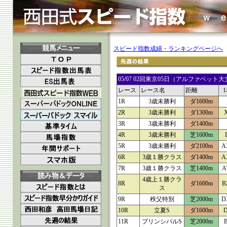
スピード指数成績・ランキングページへ
05/07 02回東京05日（アルファベ
レース
レース名
距離
1R
3歳未勝利
ダ1600m
2R
3歳未勝利
ダ1300m
3R
3歳未勝利
ダ1400m
4R
3歳未勝利
芝1600m
5R
3歳未勝利
ダ2100m
A
6R
3歳１勝クラス
ダ1400m
A
7R
3歳１勝クラス
芝1400m
A
4歳上１勝クラ
8R
ダ1600m
B
ス
9R
秩父特別
芝2000m
D
10R
立夏S
ダ1600m
11R
プリンシパルS
芝2000m