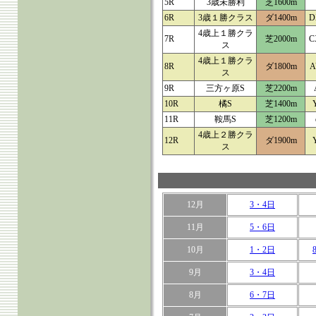
5R
3歳未勝利
芝1600m
6R
3歳１勝クラス
ダ1400m
D
4歳上１勝クラ
7R
芝2000m
C
ス
4歳上１勝クラ
8R
ダ1800m
A
ス
9R
三方ヶ原S
芝2200m
10R
橘S
芝1400m
11R
鞍馬S
芝1200m
4歳上２勝クラ
12R
ダ1900m
ス
12月
3・4日
11月
5・6日
10月
1・2日
9月
3・4日
8月
6・7日