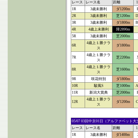
レース
レース名
距離
1R
3歳未勝利
ダ1200m
2R
3歳未勝利
芝1200m
D
3R
3歳未勝利
ダ1800m
B
4R
4歳上未勝利
障2890m
5R
3歳未勝利
芝2000m
4歳上１勝クラ
6R
ダ1800m
ス
4歳上１勝クラ
7R
芝2200m
ス
4歳上１勝クラ
8R
芝1600m
ス
9R
咲花特別
ダ1800m
10R
駿風S
芝1000m
A
11R
新潟大賞典
芝2000m
4歳上１勝クラ
12R
ダ1200m
C
ス
05/07 03回中京01日（アルファベ
レース
レース名
距離
1R
3歳未勝利
ダ1400m