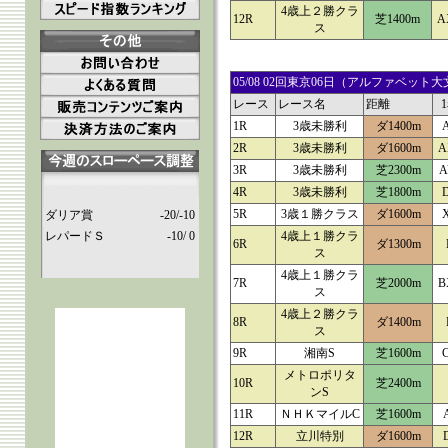
4歳上２勝クラ
12R
芝1400m
A
ス
05/08 02回東京06日（アルファベ
レース
レース名
距離
1R
3歳未勝利
ダ1400m
2R
3歳未勝利
ダ1600m
A
3R
3歳未勝利
芝2300m
A
4R
3歳未勝利
芝1800m
5R
3歳１勝クラス
ダ1600m
ダリア賞
-20/-10
レパードＳ
-10/ 0
4歳上１勝クラ
6R
ダ1300m
ス
4歳上１勝クラ
7R
芝2000m
B
ス
4歳上２勝クラ
8R
ダ1400m
ス
9R
湘南S
芝1600m
メトロポリタ
10R
芝2400m
ンS
11R
ＮＨＫマイルC
芝1600m
12R
立川特別
ダ1600m