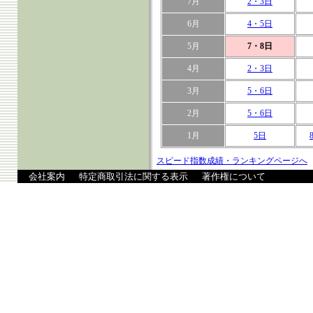
7月
2・3日
6月
4・5日
5月
7・8日
4月
2・3日
3月
5・6日
2月
5・6日
1月
5日
スピード指数成績・ランキングページへ
会社案内
特定商取引法に関する表示
著作権について