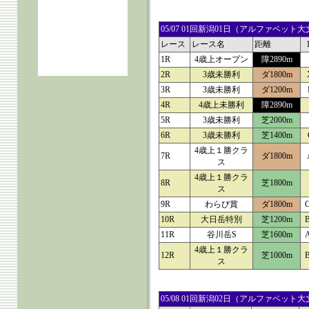
05/07 01回新潟01日（アルファベ
レース
レース名
距離
1R
4歳上オープン
障2890m
2R
3歳未勝利
ダ1800m
3R
3歳未勝利
ダ1200m
4R
4歳上未勝利
障2890m
5R
3歳未勝利
芝2000m
6R
3歳未勝利
芝1400m
4歳上１勝クラ
7R
ダ1800m
ス
4歳上１勝クラ
8R
芝1800m
ス
9R
わらび賞
ダ1800m
10R
大日岳特別
芝1200m
11R
谷川岳S
芝1600m
4歳上１勝クラ
12R
芝1000m
ス
05/08 01回新潟02日（アルファベ