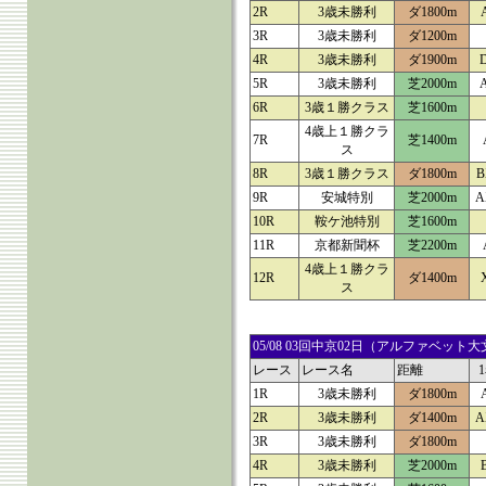
2R
3歳未勝利
ダ1800m
3R
3歳未勝利
ダ1200m
4R
3歳未勝利
ダ1900m
5R
3歳未勝利
芝2000m
6R
3歳１勝クラス
芝1600m
4歳上１勝クラ
7R
芝1400m
ス
8R
3歳１勝クラス
ダ1800m
B
9R
安城特別
芝2000m
A
10R
鞍ケ池特別
芝1600m
11R
京都新聞杯
芝2200m
4歳上１勝クラ
12R
ダ1400m
ス
05/08 03回中京02日（アルファベ
レース
レース名
距離
1R
3歳未勝利
ダ1800m
2R
3歳未勝利
ダ1400m
A
3R
3歳未勝利
ダ1800m
4R
3歳未勝利
芝2000m