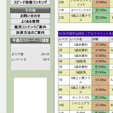
アレキサンドラ
10R
ダ1800m
イトS
11R
カーバンクルS
芝1200m
4歳上２勝クラ
12R
芝2200m
ス
01/16 01回中山06日（アルファベ
レース
レース名
距離
1R
3歳未勝利
ダ1200m
2R
3歳未勝利
ダ1800m
A
ダリア賞
-20/-10
3R
3歳未勝利
ダ1800m
レパードＳ
-10/ 0
4R
3歳新馬
ダ1800m
5R
3歳未勝利
芝1600m
6R
3歳新馬
芝1600m
4歳上１勝クラ
7R
ダ1200m
A
ス
4歳上１勝クラ
8R
ダ1800m
ス
9R
サンライズS
芝1200m
ジャニュアリ
10R
ダ1200m
B
ーS