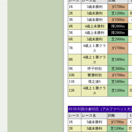
レース
レース名
距離
1R
3歳未勝利
ダ1700m
2R
3歳未勝利
芝1200m
B
3R
3歳未勝利
ダ1000m
4R
4歳上未勝利
障2860m
5R
4歳上未勝利
障2860m
6R
3歳未勝利
芝2000m
4歳上１勝クラ
7R
ダ1700m
ス
4歳上１勝クラ
8R
芝1800m
ス
9R
呼子特別
芝2600m
10R
響灘特別
ダ1700m
11R
壇之浦S
芝1800m
4歳上１勝クラ
12R
芝1200m
D
ス
01/16 01回小倉02日（アルファベ
レース
レース名
距離
1R
3歳未勝利
ダ1700m
2R
3歳未勝利
芝1200m
D