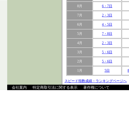
8月
6・7日
7月
2・3日
6月
4・5日
5月
7・8日
4月
2・3日
3月
5・6日
2月
5・6日
1月
5日
スピード指数成績・ランキングページへ
会社案内
特定商取引法に関する表示
著作権について