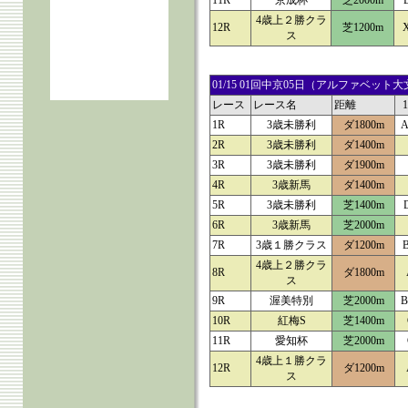
11R
京成杯
芝2000m
4歳上２勝クラ
12R
芝1200m
ス
01/15 01回中京05日（アルファベ
レース
レース名
距離
1R
3歳未勝利
ダ1800m
A
2R
3歳未勝利
ダ1400m
3R
3歳未勝利
ダ1900m
4R
3歳新馬
ダ1400m
5R
3歳未勝利
芝1400m
6R
3歳新馬
芝2000m
7R
3歳１勝クラス
ダ1200m
4歳上２勝クラ
8R
ダ1800m
ス
9R
渥美特別
芝2000m
B
10R
紅梅S
芝1400m
11R
愛知杯
芝2000m
4歳上１勝クラ
12R
ダ1200m
ス