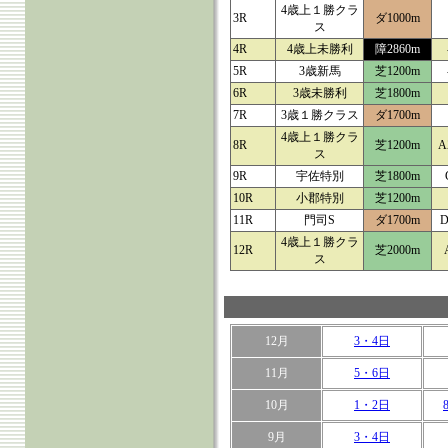
4歳上１勝クラ
3R
ダ1000m
ス
4R
4歳上未勝利
障2860m
5R
3歳新馬
芝1200m
6R
3歳未勝利
芝1800m
7R
3歳１勝クラス
ダ1700m
4歳上１勝クラ
8R
芝1200m
A
ス
9R
宇佐特別
芝1800m
10R
小郡特別
芝1200m
11R
門司S
ダ1700m
4歳上１勝クラ
12R
芝2000m
ス
12月
3・4日
11月
5・6日
10月
1・2日
9月
3・4日