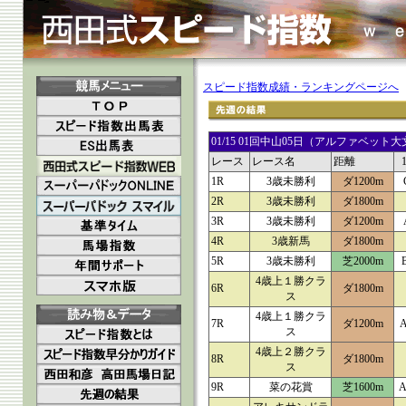
スピード指数成績・ランキングページへ
01/15 01回中山05日（アルファベ
レース
レース名
距離
1R
3歳未勝利
ダ1200m
2R
3歳未勝利
ダ1800m
3R
3歳未勝利
ダ1200m
4R
3歳新馬
ダ1800m
5R
3歳未勝利
芝2000m
4歳上１勝クラ
6R
ダ1800m
ス
4歳上１勝クラ
7R
ダ1200m
A
ス
4歳上２勝クラ
8R
ダ1800m
ス
9R
菜の花賞
芝1600m
A