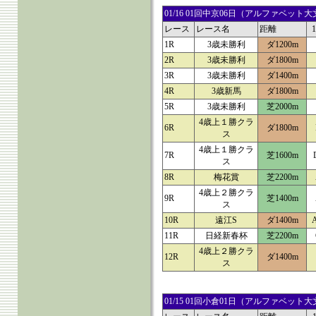
01/16 01回中京06日（アルファベ
レース
レース名
距離
1R
3歳未勝利
ダ1200m
2R
3歳未勝利
ダ1800m
3R
3歳未勝利
ダ1400m
4R
3歳新馬
ダ1800m
5R
3歳未勝利
芝2000m
4歳上１勝クラ
6R
ダ1800m
ス
4歳上１勝クラ
7R
芝1600m
ス
8R
梅花賞
芝2200m
4歳上２勝クラ
9R
芝1400m
ス
10R
遠江S
ダ1400m
11R
日経新春杯
芝2200m
4歳上２勝クラ
12R
ダ1400m
ス
01/15 01回小倉01日（アルファベ