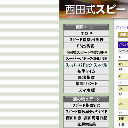
スピー
07/
レー
1R
2R
3R
4R
5R
6R
7R
8R
9R
10R
11R