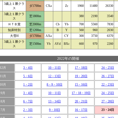
3歳上１勝クラ
ダ1700m
CXa
Zc
1960
11480
26330
ス
3歳上１勝クラ
芝1800m
380
2190
3540
ス
ＨＴＢ賞
芝2000m
Cb
Yb
700
5560
7830
知床特別
芝1200m
B
Y
560
960
2030
大雪H
ダ1700m
AXa
CY
300
3750
6370
3歳上１勝クラ
芝1500m
Yb
AYd
BXc
660
970
2260
ス
2022年の開催
12月
3・4日
10・11日
17・18日
24・25日
11月
5・6日
12・13日
19・20日
26・27日
10月
1・2日
8・9・10日
15・16日
22・23日
9月
3・4日
10・11日
17・18・19日
24・25日
8月
6・7日
13・14日
20・21日
27・28日
7月
2・3日
9・10日
16・17日
23・24日