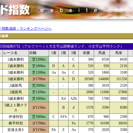
ド指数成績・ランキングページへ
23 02回福島07日（アルファベット大文字は調整値ランク、小文字は平均ランク）
ス
レース名
距離
1着
2着
3着
単勝
馬連
馬単
2歳未勝利
芝1200m
C
300
6530
8430
2歳未勝利
芝1800m
D
A
A
510
930
2110
3歳未勝利
芝1200m
Aa
Aa
C
520
1860
3100
3歳未勝利
ダ1700m
-
A
D
20500
144600
311350
2歳新馬
芝2000m
-
-
-
300
2010
2520
2歳新馬
芝1200m
-
-
-
2690
11600
27800
3歳未勝利
芝1800m
Xd
AZb
760
1700
3960
3歳上１勝クラ
ダ1150m
B
d
1570
3590
8580
ス
伊達特別
芝1800m
C
AYb
C
670
960
2390
横手特別
ダ1700m
Ya
1770
16190
36910
安達太良S
ダ1150m
Xb
Z
Aa
370
2020
3580