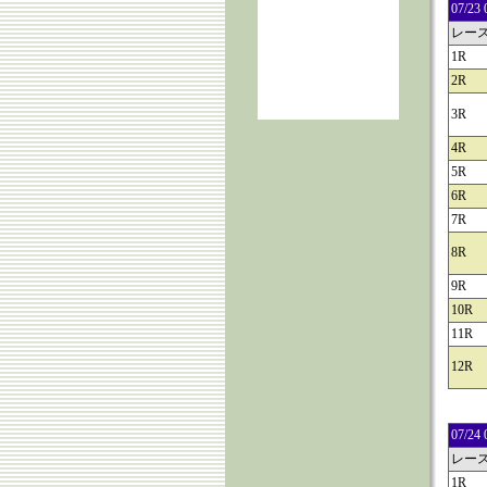
07/
レー
1R
2R
3R
4R
5R
6R
7R
8R
9R
10R
11R
12R
07/
レー
1R