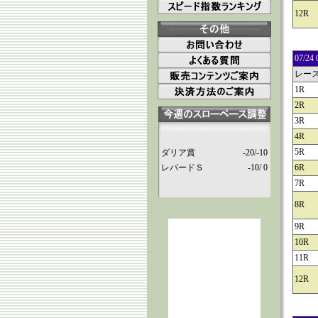
12R
07/
レー
1R
2R
3R
4R
5R
ダリア賞
-20/-10
レパードＳ
-10/ 0
6R
7R
8R
9R
10R
11R
12R