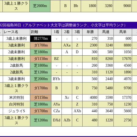
3歳上１勝クラ
芝2600m
B
Bb
1800
3280
9060
ス
24 02回福島08日（アルファベット大文字は調整値ランク、小文字は平均ランク）
ス
レース名
距離
1着
2着
3着
単勝
馬連
馬単
3歳上未勝利
障2770m
-
-
-
270
310
600
3歳未勝利
ダ1700m
AXa
Z
2300
3240
8880
2歳未勝利
芝1800m
A
D
300
580
1050
3歳未勝利
ダ1150m
BZ
810
8260
17670
2歳新馬
芝1800m
-
-
-
260
3360
4560
2歳新馬
芝1200m
-
-
-
310
1120
1890
3歳未勝利
芝2000m
BYb
560
2440
4970
3歳上１勝クラ
ダ1700m
B
D
750
5480
9700
ス
米沢特別
ダ1150m
Xc
C
4080
3590
17370
白河特別
芝1800m
AYa
Z
310
750
1230
ジュライS
ダ1700m
CZa
AXb
440
3640
5660
3歳上１勝クラ
芝1200m
DXd
AZb
C
480
1220
2750
ス