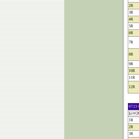
2R
3R
4R
5R
6R
7R
8R
9R
10R
11R
12R
07/
レー
1R
2R
3R