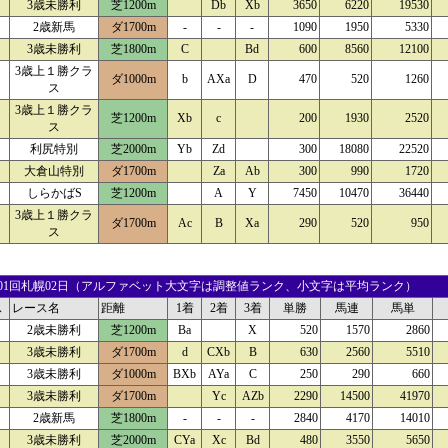
3歳未勝利
芝1200m
Db
Xb
3650
6220
19530
2歳新馬
ダ1700m
-
-
-
1090
1950
5330
3歳未勝利
芝1800m
C
Bd
600
8560
12100
3歳上１勝クラ
ダ1000m
b
AXa
D
470
520
1260
ス
3歳上１勝クラ
芝1200m
Xb
c
200
1930
2520
ス
利尻特別
芝2000m
Yb
Zd
300
18080
22520
大倉山特別
ダ1700m
Za
Ab
300
990
1720
しらかばS
芝1200m
A
Y
7450
10470
36440
3歳上１勝クラ
ダ1700m
Ac
B
Xa
290
520
950
ス
24 01回札幌02日（アルファベット大文字は調整値ランク、小文字は平均ランク）
ス
レース名
距離
1着
2着
3着
単勝
馬連
馬単
2歳未勝利
芝1200m
Ba
X
520
1570
2860
3歳未勝利
ダ1700m
d
CXb
B
630
2560
5510
3歳未勝利
ダ1000m
BXb
AYa
C
250
290
660
3歳未勝利
ダ1700m
Yc
AZb
2290
14500
41970
2歳新馬
芝1800m
-
-
-
2840
4170
14010
3歳未勝利
芝2000m
CYa
Xc
Bd
480
3550
5650