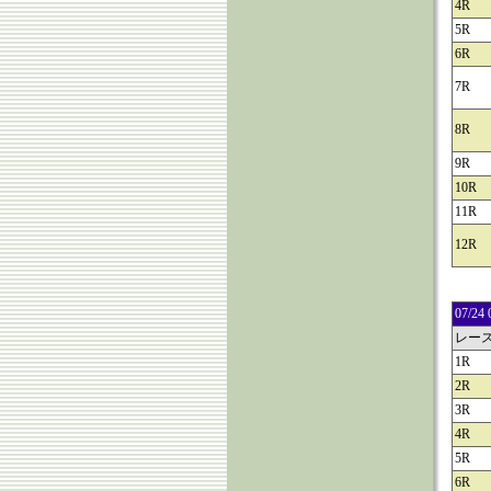
4R
5R
6R
7R
8R
9R
10R
11R
12R
07/
レー
1R
2R
3R
4R
5R
6R