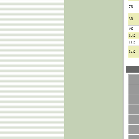
7R
8R
9R
10R
11R
12R