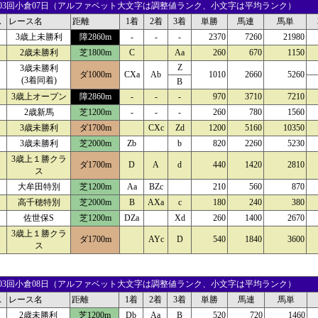
23 03回小倉07日（アルファベット大文字は調整値ランク、小文字は平均ランク）
ス
レース名
距離
1着
2着
3着
単勝
馬連
馬単
3歳上未勝利
障2860m
-
-
-
2370
7260
21980
2歳未勝利
芝1800m
C
Aa
260
670
1150
Z
3歳未勝利
ダ1000m
CXa
Ab
1010
2660
5260
(3着同着)
B
3歳上オープン
障2860m
-
-
-
970
3710
7210
2歳新馬
芝1200m
-
-
-
260
780
1560
3歳未勝利
ダ1700m
CXc
Zd
1200
5160
10350
3歳未勝利
芝2000m
Zb
b
820
2260
5230
3歳上１勝クラ
ダ1700m
D
A
d
440
1420
2810
ス
大牟田特別
芝1200m
Aa
BZc
210
560
870
高千穂特別
芝2000m
B
AXa
c
180
240
380
佐世保S
芝1200m
DZa
Xd
260
1400
2670
3歳上１勝クラ
ダ1700m
AYc
D
540
1840
3600
ス
24 03回小倉08日（アルファベット大文字は調整値ランク、小文字は平均ランク）
ス
レース名
距離
1着
2着
3着
単勝
馬連
馬単
2歳未勝利
芝1200m
Db
Aa
B
520
720
1460