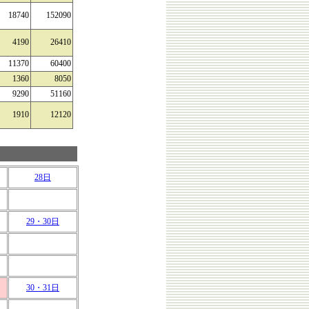
18740
152090
4190
26410
11370
60400
1360
8050
9290
51160
1910
12120
28日
29・30日
30・31日