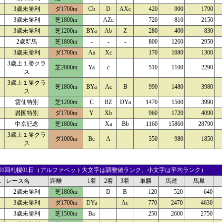
3歳未勝利
ダ1700m
Cb
D
AXc
420
900
1790
3歳未勝利
芝1800m
AZc
720
810
2150
3歳未勝利
芝1200m
BYa
Ab
Z
280
400
830
2歳新馬
芝1800m
-
-
-
800
1260
2950
3歳未勝利
ダ1700m
Aa
Xc
170
1080
1300
3歳上１勝クラ
芝2000m
Ya
c
510
1100
2290
ス
3歳上１勝クラ
芝1800m
BYa
Ac
B
990
1480
3980
ス
雲仙特別
芝1200m
C
BZ
DYa
1470
1500
3990
岩国特別
ダ1700m
Y
Xb
960
1720
4090
中京記念
芝1800m
Xa
Bb
1160
15860
28790
3歳上１勝クラ
ダ1000m
Bc
A
350
980
1850
ス
23 01回札幌01日（アルファベット大文字は調整値ランク、小文字は平均ランク）
ス
レース名
距離
1着
2着
3着
単勝
馬連
馬単
2歳未勝利
芝1800m
D
B
120
520
640
3歳未勝利
ダ1700m
DYa
Ac
770
2470
4630
3歳未勝利
芝1500m
Ba
250
2600
2750