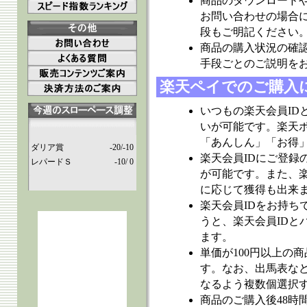
商品のダウンロード
お問い合わせの場合
段もご明記ください
商品の購入状況の確
手段ごとのご説明を
楽天ペイでのご購入
いつもの楽天会員ID
いが可能です。楽天
「あんしん」「お得
ダリア賞
-20/-10
楽天会員IDにご登録
レパードＳ
-10/ 0
が可能です。また、
に応じて獲得も出来
楽天会員IDをお持ち
うと、楽天会員IDと
ます。
単価が100円以上の
す。なお、出馬表など
なるよう複数個選択
商品のご購入後48時