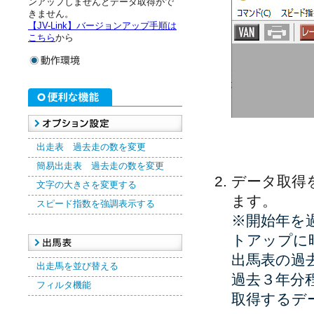
ンアップしませんとデータ取得がで
きません。
【JV-Link】バージョンアップ手順は
こちら
から
出走表 過去走の数を変更
簡易出走表 過去走の数を変更
データ取得
文字の大きさを変更する
ます。
スピード指数を強調表示する
※開始年を
トアップに
出馬表の過
出走馬を並び替える
過去３年分
フィルタ機能
取得するデ