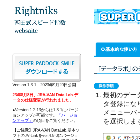
Version 1.3.1 2023年9月20日公開
最初のデー
23年8月8日、JRA-VAN Data Lab.デ
ータの仕様変更が行われました。
タ登録にな
●Version 1.2.13からは1.3.1にバージ
メニューバ
ョンアップが可能です。
「バージョ
を選択しま
ンアップ」
の項目をご覧ください。
【ご注意】
JRA-VAN DataLab.基本ソ
フトのJV-Linkをver.4.9.0にバージョ