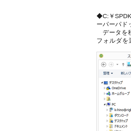
◆C:￥S
ーパーパドッ
データを移
フォルダを