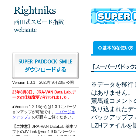
Version 1.3.1 2023年9月20日公開
※データを移行
はありません。
23年8月8日、JRA-VAN Data Lab.デ
ータの仕様変更が行われました。
競馬道コメント
●Version 1.2.13からは1.3.1にバージ
取り込まれたデ
ョンアップが可能です。
「バージョ
バックアップフォルダ
ンアップ」
の項目をご覧ください。
LZHファイル
【ご注意】
JRA-VAN DataLab.基本ソ
フトのJV-Linkをver.4.9.0にバージョ