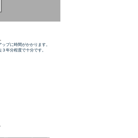
。
アップに時間がかかります。
去３年分程度で十分です。
、