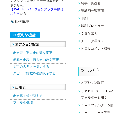
ンアップしませんとデータ取得がで
騎手一覧画面
きません。
【JV-Link】バージョンアップ手順は
調教師一覧画面
こちら
から
印刷
印刷プレビュー
ＣＳＶ出力
チェック馬リスト
ＫＯＬコメント取得
出走表 過去走の数を変更
簡易出走表 過去走の数を変更
文字の大きさを変更する
スピード指数を強調表示する
オプション設定
ＳＰＤＫ Ｓｍｉｌｅ
出走馬を並び替える
フォルダーを開く
フィルタ機能
ＤＡＴフォルダーを