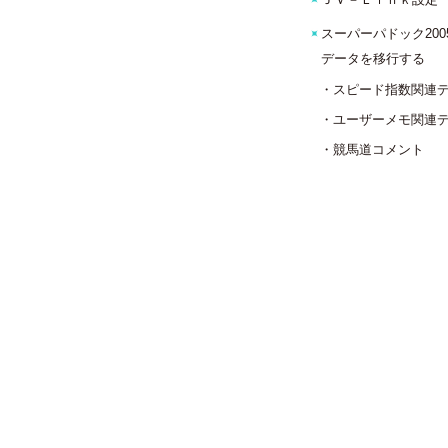
ＪＶ－Ｌｉｎｋ設定
スーパーパドック200
データを移行する
・スピード指数関連
・ユーザーメモ関連
・競馬道コメント