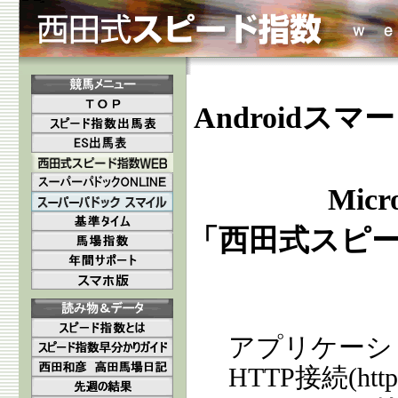
Androidスマ
Mic
「西田式スピード指
アプリケーシ
HTTP接続(ht