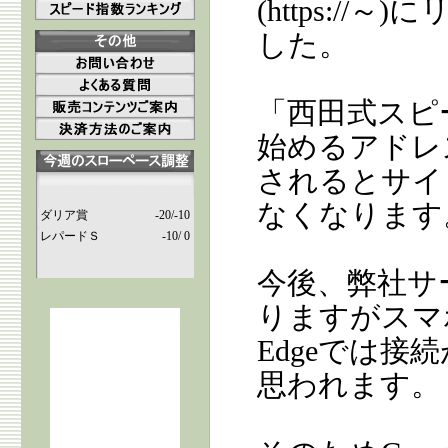
(https:/
した。
「西田式スピード指
始めるアドレス
されるとサイ
なくなります
ダリア賞
-20/-10
レパードＳ
-10/ 0
今後、弊社サ
りますがスマホ版の
Edgeでは
思われます。