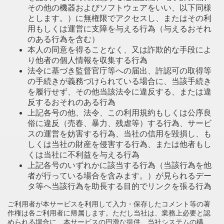
その他の機器およびソフトウェアをいい、以下同様
とします。）に無権限でアクセスし、またはその利
用もしくは運営に支障を与える行為（与えるおそれ
のある行為を含む）
本人の同意を得ることなく、又は詐欺的な手段によ
り他者の個人情報を収集する行為
法令に基づき監督官庁等への届出、許認可の取得等
の手続きが義務づけられている場合に、当該手続き
を履行せず、その他当該法令に違反する、または違
反するおそれのある行為
上記各号の他、法令、この利用規約もしくは公序良
俗に違反（売春、暴力、残虐等）する行為、サービ
スの運営を妨害する行為、当社の信用を毀損し、も
しくは当社の財産を侵害する行為、または他者もし
くは当社に不利益を与える行為
上記各号のいずれかに該当する行為（当該行為を他
者が行っている場合を含みます。）が見られるデー
タ等へ当該行為を助長する目的でリンクを張る行為
ご利用者が本サービスを利用して入力・保存したコメント等の著
作権は各ご利用者に帰属します。ただし当社は、業務上必要と認
められる場合に、本サービスの円滑な提供、当社システムの構