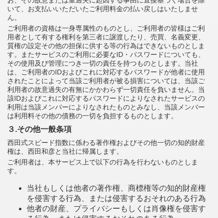
お、その故意または重過失に起因する事由に直接基づく場合を除
いて、お支払いいただいたご利用料金の払い戻しはいたしませ
ん。
ご利用者の資格は一身専属性のものとし、ご利用者の皆様はご利
用者として有する権利を第三者に譲渡したり、売買、名義変更、
質権の設定その他の担保に供する等の行為はできないものとしま
す。またサービスのご利用に必要なID・パスワードについても、
その使用及び管理につき一切の責任を持つものとします。当社
は、ご利用者のIDおよびこれに対応するパスワードが他者に使用
されたことによって当該ご利用者が被る損害については、当該ご
利用者の故意過失の有無にかかわらず一切責任を負いません。当
該IDおよびこれに対応するパスワードによりなされたサービスの
利用は当該メンバーによりなされたものとみなし、当該メンバー
は利用料その他の債務の一切を負担するものとします。
３.その他一般条項
西田式スピード指数に係わる著作権およびその他一切の知的財産
権は、西田和彦と当社に帰属します。
ご利用者は、本サービス上で以下の行為を行わないものとしま
す。
当社もしくは他者の著作権、商標権等の知的財産権
を侵害する行為、または侵害するおそれのある行為
他者の財産、プライバシーもしくは肖像権を侵害す