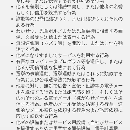
る行為、または侵害するおそれのある行為
他者を差別もしくは誹謗中傷し、または他者の名誉
もしくは信用を毀損する行為
詐欺等の犯罪に結びつく、または結びつくおそれの
ある行為
わいせつ、児童ポルノまたは児童虐待に相当する画
像、文書等を送信または表示する行為
無限連鎖講（ネズミ講）を開設し、またはこれを勧
誘する行為
他者になりすましてサービスを利用する行為
有害なコンピュータプログラム等を送信し、または
他者が受信可能な状態におく行為
選挙の事前運動、選挙運動またはこれらに類似する
行為および公職選挙法に抵触する行為
他者に対し、無断で広告・宣伝・勧誘等の電子メー
ルを送信する行為または嫌悪感を抱く、もしくはそ
のおそれのある電子メール（嫌がらせメール）を送
信する行為。他者のメール受信を妨害する行為。連
鎖的なメール転送を依頼する行為および当該依頼に
応じて転送する行為
他者の設備またはサービス用設備（当社がサービス
を提供するために用意する通信設備、電子計算機、