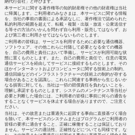
納代行会社」と呼びます。
本サービスに関する著作権等の知的財産権その他の財産権は当社
に帰属します。ご利用者のみなさまは、本サービスに関する情報
を、当社の事前の書面による承諾なしに、著作権法で認められた
私的利用の範囲を超えて、転載・複製・出版・放送・公衆送信す
る等その方法のいかんを問わず自ら利用・販売してはならず、お
よび第三者に利用させてはならないものとします。
ご利用者の皆様は、サービスを利用するために必要な通信機器、
ソフトウェア、その他これらに付随して必要となる全ての機器
を、自己の費用と責任において準備し、サービスが利用可能な状
態に置くものとします。また、自己の費用と責任で、任意の電気
通信サービスを経由してサービスに接続するものとします。その
ほかインターネットおよびコンピュータに関する技術上の制約、
通信回線などのインフラストラクチャーの技術上の制約が存する
場合があることを認識し、これらに関連する事柄から生じるいか
なる損害に対しても、当社は一切の賠償責任を負わないことを、
理解し承諾するものとします。システムのメンテナンス等当社が
必要と判断した場合には、ご利用者の皆様に事前に何らの通告を
することなくサービスを休止する場合がありますので、ご注意く
ださい。
当社は、その故意または重過失に起因する事由に直接基づく場合
を除いて、本サービスのシステムまたはプログラムがご利用者の
皆様の要求に適合すること、正確に稼働することは保証しており
ません。サービスの適法性、正確性などについても同様です。な