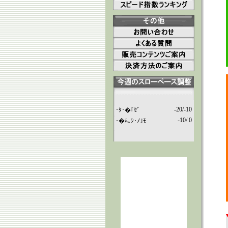
-20/-10
･ﾀ･�｢ｾﾞ
-10/ 0
･�ﾑ｡ｼ･ﾉ｣ﾓ