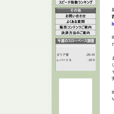
h
ダリア賞
-20/-10
レパードＳ
-10/ 0
V