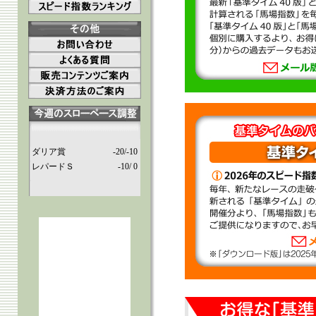
ダリア賞
-20/-10
レパードＳ
-10/ 0