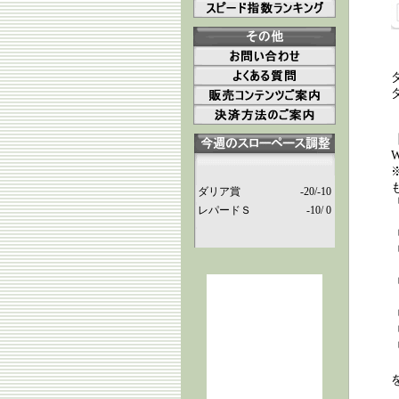
ダリア賞
-20/-10
レパードＳ
-10/ 0
「